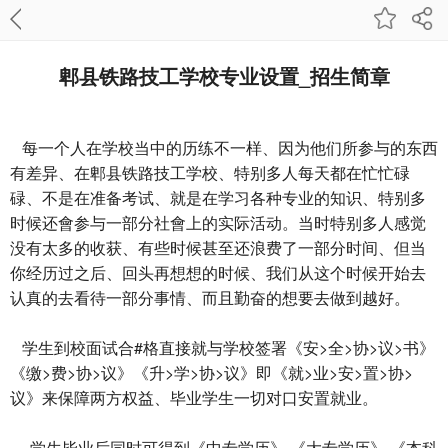
郫县铁路技工学校专业设置_招生简章
每一个人在学校当中的历练不一样、因为他们所参与的东西
有差异、在郫县铁路技工学校、特别多人每天都在忙忙碌
碌、不是在准备考试、就是在学习各种专业的知识、特别多
时候还會参与一部分社會上的实际活动。当时特别多人感觉
没有太多的收获、有些时候甚至还浪费了一部分时间、但当
你经历过之后、回头再想想的时候、我们从这个时候开始去
认真的去看待一部分事情、而且勤奋的想要去做到越好。
学生到校面试合#格直接就与学校签署《安>全>协>议>书》
《缴>费>协>议》《升>学>协>议》即《就>业>安>置>协>
议》来保障两方权益、毕业学生一切对口安置就业。
学生毕业后同时可得到《中专学历》 《大专学历》 《本科