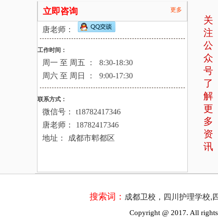
立即咨询
更多
关
唐老师：
注
公
工作时间：
众
周一 至 周五 ：
8:30-18:30
号
周六 至 周日 ：
9:00-17:30
了
解
联系方式：
更
微信号：
t18782417346
多
唐老师：
18782417346
资
地址：
成都市郫都区
讯
搜索词：
成都卫校，四川护理学校,
Copyright @ 2017. All rights