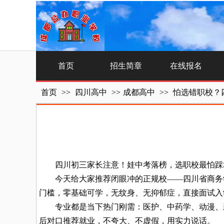
首页
招生简章
在线报名
首页
>>
四川高中
>>
成都高中
>>
怕选错职校？
四川初三家长注意！娃中考落榜，选职校最怕踩坑
今天给大家推荐闭眼冲的正规校——四川省商务学
门槛，零基础可学，无纹身、无抑郁症，直接面试入
专业都是当下热门刚需：医护、中药学、动漫、新
后对口推荐就业，不夸大、不虚假，用实力说话。