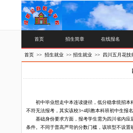
首页
招生简章
在线报名
首页
>>
招生就业
>>
招生就业
>>
四川五月花技
初中毕业想走中本连读捷径，低分稳拿统招本科文
不符无法报考，其实该校3+4职教本科班初中生报
基础身份要求方面，报考学生需为四川省内应届初
条件。不同于普高严苛的分数门槛，该班型不设置