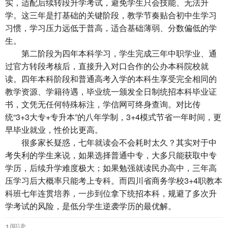
实，适配后续转段升学考试，避免学生只会技能、无法升
学。这三年是打基础的关键阶段，教学节奏贴合初中生学习
习惯，学习压力远低于普高，适合基础薄弱、分数偏低的学
生。
第二阶段为四年本科学习，学生完成三年中职学业、通
过官方转段考核后，直接升入对口合作的公办本科院校就
读。四年本科阶段和普通高考入学的本科生享受完全相同的
教学资源、学籍待遇，毕业统一颁发全日制统招本科毕业证
书，文凭无任何特殊标注，学信网可终身查询。对比传
统“3+3大专+专升本”的八年学制，3+4模式节省一年时间，更
早毕业就业，性价比更高。
很多家长疑惑，七年就读会不会耗时太久？其实对于中
考失利的学生来说，如果选择普通中专，大多只能获取中专
学历，后续升学难度极大；如果勉强就读民办高中，三年高
压学习后大概率只能考上专科。而四川省商务学校3+4职教本
科班七年连贯培养，一步到位拿下统招本科，规避了多次升
学考试的风险，是低分学生逆袭学历的最优解。
1阅读