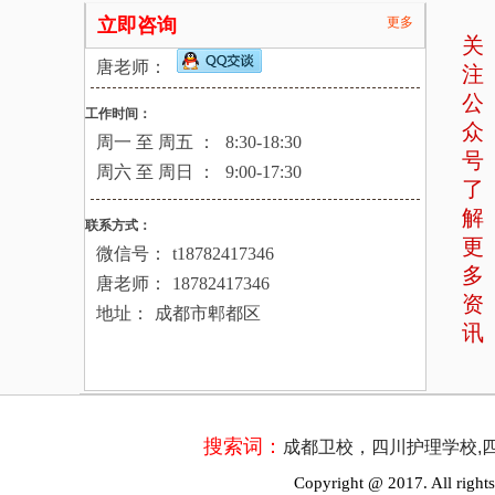
立即咨询
更多
关
唐老师：
注
公
工作时间：
众
周一 至 周五 ：
8:30-18:30
号
周六 至 周日 ：
9:00-17:30
了
解
联系方式：
更
微信号：
t18782417346
多
唐老师：
18782417346
资
地址：
成都市郫都区
讯
搜索词：
成都卫校，四川护理学校,
Copyright @ 2017. All rights