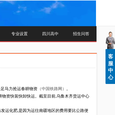
专业设置
四川高中
招生问答
客
服
中
心
开足马力抢运春耕物资
（中国铁路网）
。
耕物资快装快卸快运。截至目前,乌鲁木齐货运中心
发运化肥,是因为运往南疆地区的费用要比公路便