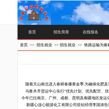
首页
招生简章
在线报名
首页
>>
招生就业
>>
招生就业
>>
铁路运输为春
随着天山南北进入春耕春播黄金季,为确保化肥及早
乌鲁木齐货运中心实行“优先计划、优先配空、优先
今年已往南京、广州、成都、昆明及南疆地区发运化肥
新疆心连心能源化工有限公司驻站经理李国涛告诉